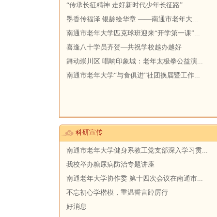
“传承长征精神 走好新时代少年长征路”
墨香传福泽 银龄绘华章 ——南通市老年大...
南通市老年大学匹克球班迎来“开学第一课”...
喜逢八十学员齐贺—共祝学校越办越好
舞动崇川区 唱响印象城：老年太极拳公益演...
南通市老年大学“与食俱进”社团换届暨工作...
科研宣传
南通市老年大学健身系教工党支部深入学习贯...
我校举办糖尿病防治专题讲座
南通老年大学协作委 第十四次会议在南通市...
不忘初心学楷模，重温誓言踔厉行
好消息