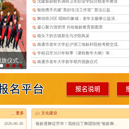
沈建新副校长调研卫生职业学院分校老年教育
银校携手共建“美好生活工作室” 普法公益...
舞动崇川区 唱响印象城：老年太极拳公益演...
凝心聚力强管理 共绘银龄教育新图景
镜头下的古镇新生与夕阳风采
南通市老年大学赴沪浙三地标杆院校考察交流...
学校召开2025年秋季《课程教学大纲》审...
仪式...
南通市老年大学新学期升国旗仪式
更多
文化建设
2026-06-30
银龄逐舞绽芳华！我校拉丁舞团惊艳“银龄舞...