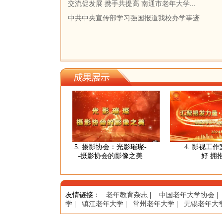
交流促发展 携手共提高 南通市老年大学...
中共中央宣传部学习强国报道我校办学事迹
：晴空一鹤
5. 摄影协会：光影璀璨-
4. 影视工作室
秋日胜春
-摄影协会的影像之美
好 拥抱明
友情链接
：
老年教育杂志
|
中国老年大学协会
|
学
|
镇江老年大学
|
常州老年大学
|
无锡老年大