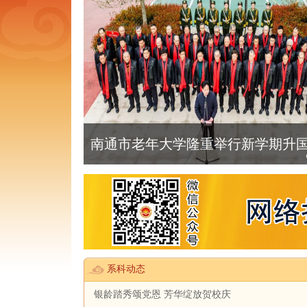
南通市老年大学隆重举行新学期升国旗
系科动态
银龄踏秀颂党恩 芳华绽放贺校庆