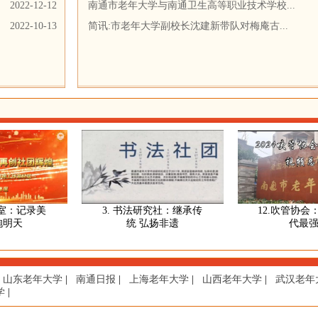
2022-12-12
南通市老年大学与南通卫生高等职业技术学校...
2022-10-13
简讯:市老年大学副校长沈建新带队对梅庵古...
：记录美
3. 书法研究社：继承传
12.吹管协会：吹
天
统 弘扬非遗
代最强音
山东老年大学
|
南通日报
|
上海老年大学
|
山西老年大学
|
武汉老年
学
|