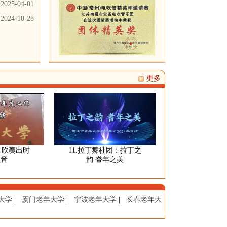
2025-04-01
2024-10-28
更多
奏出时
11.拉丁舞社团：拉丁之
10. 织女钩编研习
韵 耆年之美
出锦绣蓝图，织出
生活
大学
|
厦门老年大学
|
宁波老年大学
|
长春老年大