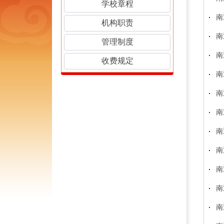
学校章程
南
机构职责
南
管理制度
南
收费规定
南
南
南
南
南
南
南
南