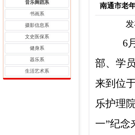
音乐舞蹈系
书画系
发
摄影信息系
文史医保系
6
健身系
器乐系
部、学
生活艺术系
来到位
乐护理
一
”
纪念