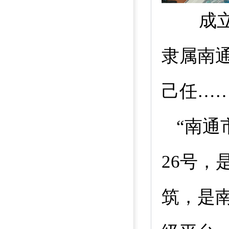
成
隶属南
己任
…
“南通
26
号，
筑，是