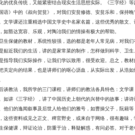
化的优良传统，又能紧密结合现实生活思想实际。《三字经》等
国语》中的《叔向贺贫》，对我们安贫修德、安贫乐和，保持晚
。文学课还注重精选中国文学史中名家名篇，这些优秀的散文、
，如豁达宽容、乐观，对陶冶我们的情操有极大的帮助。
生保健的教材，系统性较强，选的都是老年人常见病，对我们
是贴近我们的生活，讲的是家常菜的制作，怎样做到科学、卫生
是指导我们实际操作，让我们学以致用，很受欢迎。总之，教材
把关定向的结果，也是讲师们的呕心沥血，从实际出发，从浩如
。
后谈教法，我所学的三门课程，讲师们的教法各具特色：文学课
。如讲《三字经》，讲了中国历史上朝代的兴替中的故事；讲诗
、他们的逸闻叙事及后世人给他们的雅号，如曹操父子，阮籍等
，这些资料或见之正文、稗官野史，或来自于网络，很有趣味，
生保健课，辩证论治，防重于治，释疑解惑，有问必答。对于老