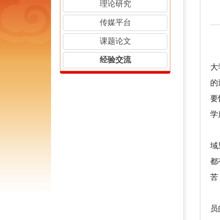
理论研究
传媒平台
课题论文
经验交流
大
的
要
学
首
域
都
苦
其
员