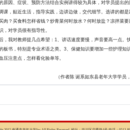
的原因、症状、预防方法结合实例讲得较为具体，对学员提出的
调课，贴近生活，指导实践，边讲边做，交代细节。选讲的都是
买肉？买食料怎样省钱？炒青菜何时放水？何时放盐？凉拌菜要
识，对学员很有指导性。
后，我对教师提几点希望：1、讲话速度要慢，声音要高一点。
的板书，特别是专业术语之类。3、保健知识要增加一些护理知
血压注意点，怎样看化验单等。
（作者陈 诞系如东县老年大学学员，又是该
ight 2015 南通市老年大学Inc.All Rights Reserved. 校址：崇川区启秀路4号 电话：0513-89