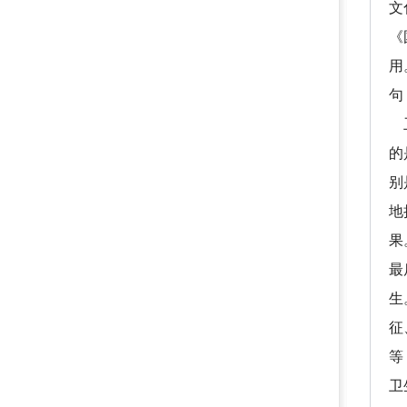
文
《
用
句
卫
的
别
地
果
最
生
征
等
卫