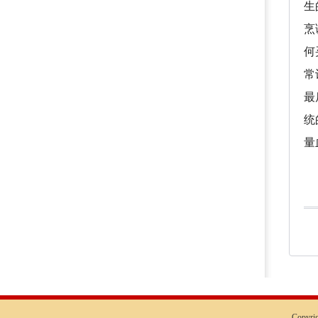
生
烹
何
常
最
统
量
Copyr