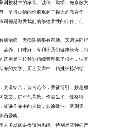
蒙训教材中的孝亲、诚信、勤学，先秦散文
节，坚持正确的价值观起了很大的教育作
诗词都是激发我们的修德养性的佳作、佳
有病治病，无病防病很有帮助。烹调课同样
、营养、口味好，有利于我们健康长寿，特
的选用是学校领导精细管理抓了根本，认真
烟海的文学、厨艺宝库中，精挑细拣的结
，文道结合，谈古论今，旁征博引，妙趣横
词散文，讲时代背景、作者生平、性格特
，或讲作品中的人物，如徐敬业、武则天
学员爱听。
年人多发病讲得较为系统，特别是某种病产