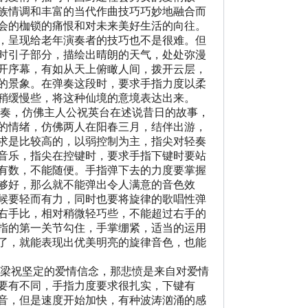
族情调和丰富的当代作曲技巧巧妙地融合而
会的枷锁的痛恨和对未来美好生活的向往。
，呈现给老年演奏者的技巧也不是很难。但
时引子部分，描绘出晴朗的天气，处处弥漫
开序幕，有如从天上俯瞰人间，拨开云层，
的景象。在弹奏这段时，要求手指力度以柔
稍缓慢些，将这种仙境的意境表达出来。
奏，仿佛主人公祝英台在述说昔日的故事，
的情绪，仿佛两人在阳春三月，结伴出游，
求是比较高的，以弱控制为主，指尖对轻奏
音乐，指尖在控键时，要求手指下键时要站
有数，不能随便。手指弹下去的力度要掌握
够好，那么就不能弹出令人满意的音色效
候要轻而有力，同时也要将旋律的歌唱性弹
右手比，相对稍微轻巧些，不能超过右手的
指的第一关节勾住，手掌绷紧，适当的运用
了，就能表现出优美明亮的旋律音色，也能
梁祝坚定的爱情信念，那悲愤是来自对爱情
要有不同，手指力度要求很扎实，下键有
音，但是速度开始加快，有种波涛汹涌的感