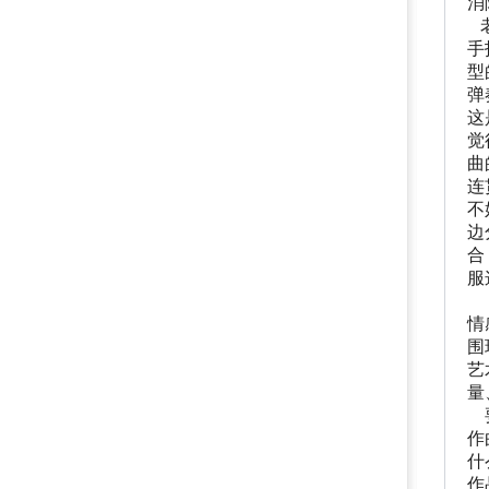
消
老
手
型
弹
这
觉
曲
连
不
边
合
服
二
情
围
艺
量
要
作
什
作