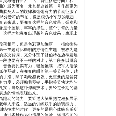
首英雄进行曲》，《二首性格进行曲》和
曲》最为著名，尤其是这首第一号作品更为
曲脍炙人口的旋律和铿锵有力的节奏征服了
16分音符的节拍，像是模仿小军鼓的敲击，
奏者来说，要弹奏这样的音色效果，弹奏和
像是个屋顶，牢牢的撑住，整个手臂的力量
，这样才能弹奏出理想的音色效果，表现出
段落相同，但是色彩更加绚丽，，描绘街头
第一主题对比鲜明的抒情性主题，被称为是
的多次转调，充分体现了舒伯特在旋律发展
一段也要有不一样的对比，第二段多以跳音
，音色要扎实有力，轻盈饱满，把军人活泼
抓住琴键，在弹奏的瞬间第一关节勾住，贴
的手指，除了颗粒感要强，更重要的是音符
有力度，必须贴着琴键，手指关节快速均匀
扎实，当然这种弹奏技术，要经过长期的基
表达的情感表现出来。
指跑动的能力，要经过大脑里把过程多展示
老年人来说，适当的训练双手的协调能力，
训练技术的时候，更多的是用心体验音乐所
，通过各种作品中情感的体验，运用不同的