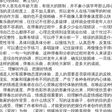
除心理障碍、树立信心
年人首先在年龄方面，有很大的限制，并不象小孩学琴那么得
指的灵活程度上，是不如儿童的。所以老年人在练习钢琴的时候
的动作方面，做的也不是很精确，并不能像儿童弹奏速度那么快
奏乐曲的时候，往往记不住那么多旋律，这样就会使得老年人在
是很不容易的。在弹奏的过程中，多多少少会出现错误，一出现
得自己怎么都弹不好，心理总觉得到这里就会出错，这个坎过不
的完整性，如果有错误，可以停下来分析一下，错误的原因是什
贯性等等，具体问题具体分析，以慢练为主，认真思考，反复练
好，可以通过分手练习，多唱旋律，记住旋律后，再慢慢合手弹
分析，一句一句的弹奏。这种弹奏和分析的过程对老年人来讲是
，是综合性的协调，所以对老年人来讲，确实比较困难，一旦练
这样的困难，弹奏出乐曲，表演给大家听，是多大的成就。
、理解好作品，把握好情感
感是人对客观事物态度的体验，是人的需要是否获得满足的反映
现实、对象和现象持有不同的态度，产生了各种各样的内心体验
术的情感是演奏者在自己心里唤起曾经体验的情感。在唤起这种
、弹奏的速度、声音色彩所表达的形象传达出来，同时使欣赏者
弹奏出好的作品，情感是很重要的，但理解作品是情感处理的
曲家的创作背景，在什么情况下，写的这首曲子，创作的目的是
么感受。理解了作者和作品，才能更好的把握住作者创作的意图
品《梁祝》为例，《梁祝》细腻地呈现一段唯美彻骨、惊天动地