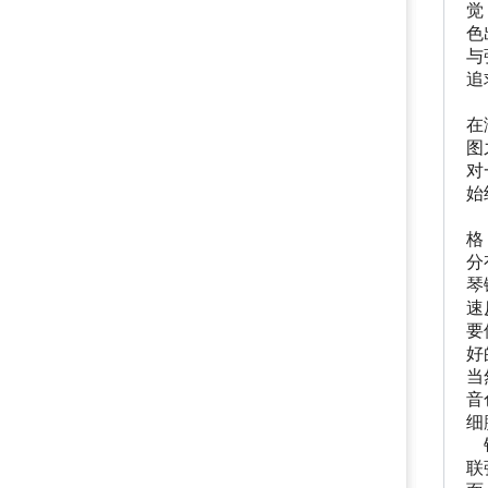
觉
色
与
追
三
在
图
对
始
以
格
分
琴
速
要
好
当
音
细
钢
联