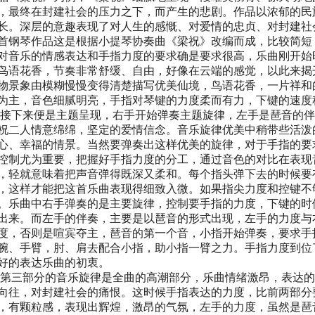
，最终在封建社会的压力之下，而产生的悲剧。作品以浓郁的民
长。深层的意趣表现了对人生的感慨、对爱情的忠贞、对封建社
首钢琴作品这是根据小提琴协奏曲《梁祝》改编而成，比较简短
对音乐的情感表达和手指力度的要求确是要求很高，乐曲刚开始
鸟语花香，节奏非常舒缓、自由，好像在云端的感觉，以此来揭
物景象由模糊慢慢变得清楚描写优美仙境，鸟语花香，一片祥和
为主，音色细腻明亮，手指对琴键的力度柔而有力，下键的速度
下来便是主题呈现，右手开始弹奏主题旋律，左手是琶音的伴
祝二人情意绵绵，坚定的爱情信念。音乐旋律优美中稍带些活泼
心、幸福的情景。当然要弹奏出这样优美的旋律，对于手指的要
控制尤为重要，把握好手指力度的分工，通过音色的对比在表现
，轻就意味着把声音弹得既深又柔和。每个指头弹下去的时候要
，这样才能把这首乐曲表现得细致入微。如果指尖力度和控键不
。乐曲中右手弹奏的是主要旋律，控制要手指的力度，下键的时
出来。而左手的伴奏，主要是以琶音的形式出现，左手的力度与
度，否则是喧宾夺主，琶音的第一个音，小指开始弹奏，要求手
腕、手臂，肘、肩去配合小指，助小指一臂之力。手指力度到位
好的表达乐曲的初衷。
三部分的音乐旋律是全曲的高潮部分，乐曲情绪激昂，表达的
向往，对封建社会的痛恨。这时候手指表达的力度，比前两部分
，有颗粒感，表现出辉煌，激昂的气氛，左手的力度，虽然是琶