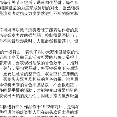
指每个关节下键后，迅速勾住琴键，每个音
段细腻轻柔的力度形成鲜明的对比。当然轻奏
是演奏者对指尖力度要求进行不断的探索和
挥得淋漓尽致？演奏者除了能表达作者的意
指尖弹奏力度的强与弱，控制得是否恰当，
种不同音乐形象时，力度必然包括其中。也
的一段舞曲，表现了四小天鹅刚健活泼的性
刻画了小天鹅天真活泼可爱的形象，显得十
者来讲，要表现出活泼的音色效果，手指对
一关节，要勾紧琴键，将琴键弹奏下去后迅
，更要注意音的整齐性，双音或和弦弹奏的
，否则失去双音及和弦的音色效果。跳音最
样弹奏出来的音色细腻活泼，不会很粗狂，
多的是手臂的辅助，才能弹奏出激昂粗犷的
表现出天鹅的灵活性，因此手指力度要轻盈
队进行曲》作品作于1922年前后，是钢琴
兵行进时的雄姿和人们在街头欢迎士兵的场