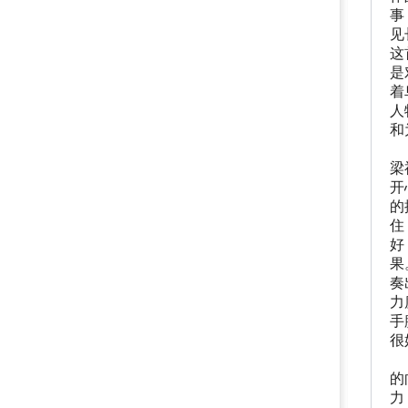
事
见
这
是
着
人
和
接
梁
开
的
住
好
果
奏
力
手
很
第
的
力