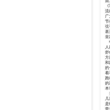
面
《
流
广
节
弦
甚
皇
中
人
舒
方
和
的
着
跑
的
本
当
几
是
带