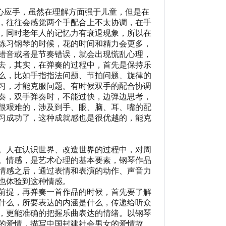
心应手，虽然在理解方面强于儿童，但是在
，往往会感觉两个手配合上不太协调，在手
，同时老年人的记忆力有衰退现象，所以在
练习钢琴的时候，花的时间和精力会更多，
错音或者是节奏错误，就会出现慌乱心理，
去，其实，在弹奏的过程中，首先是保持乐
么，比如手指指法问题、节拍问题、旋律的
习，才能克服问题。有时候双手的配合协调
奏，双手弹奏时，不能过快，边弹边思考，
很艰难的，涉及到手、眼、脑、耳、嘴的配
习成功了，这种成就感也是很优越的，能克
。人在认识世界、改造世界的过程中，对周
。情感，是艺术心理的基本要素，钢琴作品
情感之后，通过表情和表演的动作、声音力
也体验到这种情感。
前提，再弹奏一首作品的时候，首先要了解
什么，所要表达的内涵是什么，传递给听众
，更能准确的把握乐曲表达的情绪。以钢琴
的爱情，描写中国封建社会男女的爱情故