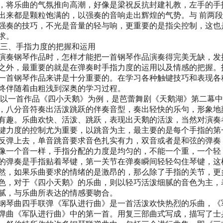
，将乐曲的气氛推向高潮，好像是梁祝反抗封建礼教，左手的手
出来都是颗粒饱满的，以强奏的音响走出辉煌的气势。与 前两
强奏的技巧，不光是音量的轻与响，更重要的是指尖控制，这也
求。
、手指力度的把握和运用
演奏钢琴作品时，怎样才能把一首钢琴作品演奏得完美无缺，发
之外，最重要的就是在弹奏时手指力度的运用以及情感的把握。
一首钢琴作品来讲是十分重要的。在学习各种触键技巧和表现各
终伴随着由粗浅到深奥的学习过程。
一首作品《四小天鹅》为例，是芭蕾舞剧《天鹅湖》第二幕中
，八分音符奏出活泼跳跃的伴奏音型，奏出轻快的乐句，形象地
有趣。乐曲欢快、活泼、跳跃，表现出天鹅的活泼，当然对演奏
键力度的控制尤为重要，以跳音为主，最主要的是每个手指的第
反弹上去，单音跳音要求音色扎实有力，双音或者是和弦的弹奏
像一个音一样，手指分配的力度是均匀的，不能一个重，一个轻
的弹奏是手指贴着琴键，第一关节在弹奏瞬间轻轻勾住琴键，这
然，如果乐曲要求的情绪的是激昂的，那么除了手指的关节，更
色，对于《四小天鹅》的乐曲，则以轻巧活泼细腻的音色为主，
腻，与乐曲所表达的情感要吻合。
琴曲四手联弹《军队进行曲》是一首活泼欢快热烈的乐曲，《军
弹曲《军队进行曲》中的第一首。用复三部曲式写成，描写了士