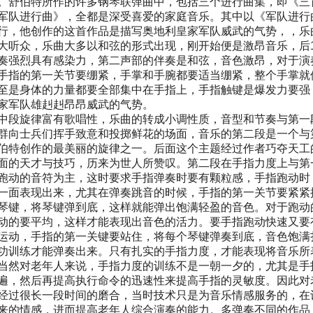
。舒伯特所作的许多钢琴联弹曲中，包括三个进行曲集，即《三
军队进行曲》，全都是深受喜爱的家庭音乐。其中以《军队进行
行，他创作的这首作品是描写奥地利皇家军队威武的气势，，乐
大听众，乐曲大多以和弦的形式出现，刚开始便是激昂音乐，后
奏强烈具有感染力，第二声部的伴奏是和弦，音色激昂，对于演
手指的第一关节要绷紧，手掌和手腕都要适当绷紧，整个手掌就
至是身体的力量都要全部集中在手指上，手指触键是爆发力要强
家军队雄赳赳昂昂威武的气势。
段旋律富有歌唱性，乐曲的转成小调性质，音型和节奏与第一
群向士兵们挥手致意和投掷鲜花的场面，音乐的第二段是一个与
伯特创作的最美丽的旋律之一。后面这个主题经过作者巧夺天工
面的天才与技巧，历来为世人所赞叹。第二段在手指力度上与第
跑动的音符为主，这时要求手指弹奏时要有颗粒感，手指跑动时
一面表现出来，尤其在弹奏跳音的时候，手指的第一关节要紧紧
琴键，将琴键弹到底，这样就能弹出饱满轻盈的音色。对于跑动
动的要平均，这样才能表现出音色的活力。要手指跑动快速又要
运动，手指的第一关键要站住，将每个琴键弹奏到底，音色饱满
功训练才能弹奏出来。只有扎实的手指力度，才能表现将音乐所
然对老年人来说，手指力度的训练不是一朝一夕的，尤其是手
遍，然后再提高执行命令的迅速性来提高手指的灵敏度。因此对
经过很长一段时间的磨合，当时技术只是为音乐情感服务的，在
来的情感，进而提高老年人综合演奏的能力。多弹奏不同的作品