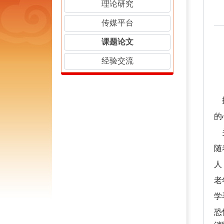
理论研究
传媒平台
课题论文
经验交流
的
随
人
老
学
恐