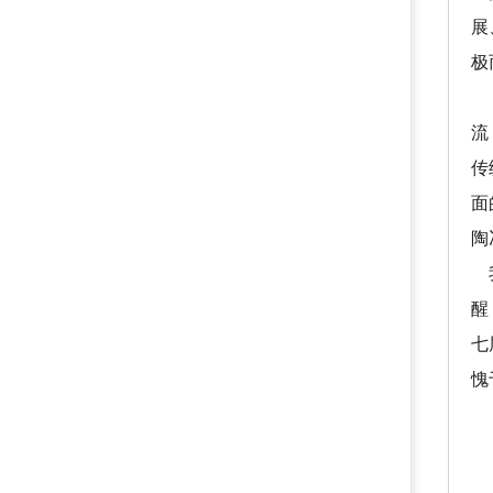
展
极
（
流
传
面
陶
我
醒
七
愧
(