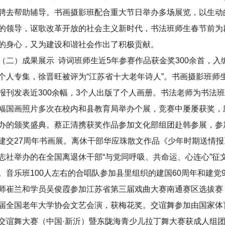
聘去帮助辅导。书画摄影班配合重大节日举办多场展览，以生动
的领导，讴歌改革开放的社会主义新时代，书法班师生春节前为
的身心，又为建设和谐社会作出了积极贡献。
二）成果展示 诗词班师生近5年参赛作品获金奖300余首，入编
个人专集，徐晋旺被评为“江苏省十大老年诗人”。书画摄影班师
报刊发表近300余幅，3个人出版了个人画册。书法老师为书法
幅国画照片多次在校内和县教育局举办个展，竞赛中屡屡获奖，
办的颁奖盛典。蔡正清携获奖作品参加文化部组团赴韩参展，参
建交27周年书画展。离休干部华应珠散文作品《少年时期送情
志社举办的在全国离退休干部“与党同呼吸、共命运、心连心”征
。音乐班100人左右的合唱队参加县里组织的建国60周年和建党
师崔兰和学员吴俊霞参加江苏省第三届戏曲大赛南通赛区选拔赛，
届全国老年大学协会文艺会演，获梅花奖。交谊舞参加由国家体育
交谊舞大赛（中国·新沂）暨东陇海青少儿拉丁舞大赛获成人组团