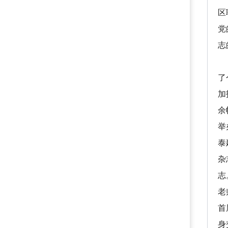
区
党
志
（
了
加
余
举
泰
杂
志
老
首
身