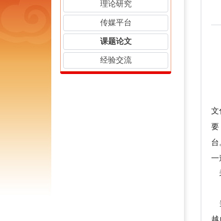
理论研究
传媒平台
课题论文
经验交流
内
文
要
台
一
关
当
越