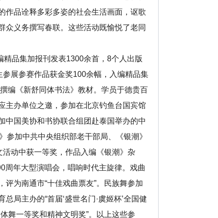
的作品诠释多彩多姿的社会生活画面，讴歌
群众义务撰写春联。这些活动既愉悦了老同
精品集加报刊发表1300余首，8个人出版
生参展参赛作品获金奖100余幅，入编精品集
班撰编《新舒同体书法》教材。学员于德贵百
应主办单位之邀，参加在北京钓鱼台国宾馆
加中国美协和书协联合组团赴泰国举办的中
报》参加中共中央组织部老干部局、《银潮》
文活动中获一等奖，作品入编《银潮》杂
90周年大型演唱会，唱响时代主旋律。戏曲
评为南通市“十佳戏曲票友”。民族舞参加
总局主办的“首届‘盛世名门·虞姬杯’全国健
体舞一等奖和精神文明奖”。以上这些参