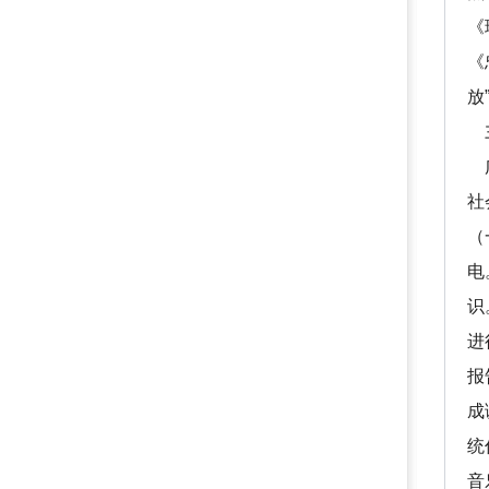
《
《
放
广
社
（
电
识
进
报
成
统
音