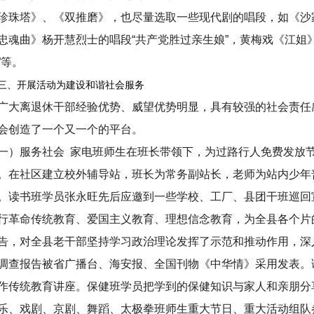
珍珠塔》、《双推磨》，也尽量选取一些现代剧的唱段，如《沙家
忠魂曲》杨开慧烈士的唱段“共产党胜过亲生娘”，黄梅戏《江姐》
”等。
三、开展活动为建设和谐社会服务
大离退休干部经验优势、威望优势明显，具有较强的社会责任
会创造了一个又一个的平台。
一）服务社会 家电班师生在班长带领下，为过路行人免费发放
。在社区建立校外辅导站，班长为常务副站长，老师为站内少年
。读书班学员张永旺先后应邀到一些学校、工厂、县团干班巡回
行革命传统教育、爱国主义教育、理想信念教育，为全县各个片
告，对全县老干部坚持学习政治理论发挥了示范和推动作用，深
调查报告被省广播台、海安报、全国刊物《中华情》采用发表。
作传统教育讲座。保健班学员把学到的保健知识与家人和亲朋分
乐、戏剧、京剧、舞蹈、太极拳班师生重大节日、重大活动组队