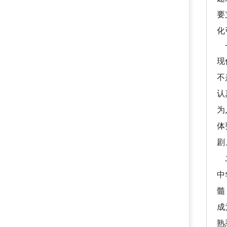
要
化
一
现
不
认
为
体
剧
中
髓
成
熟