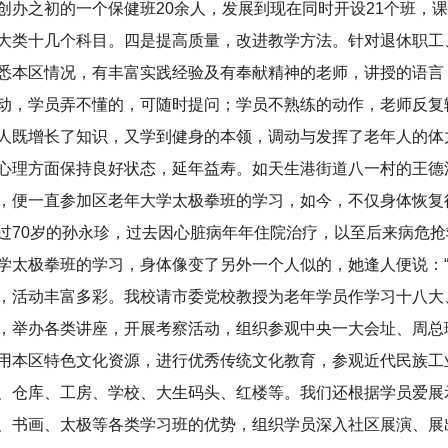
创办之初的一个保健班20余人，发展到现在同时开设21个班，
大类十几个科目。四是提高质量，改进教学方法。针对退休职工
悉本区情况，有丰富实践经验及有奉献精神的老师，讲授的语言
动，学员弄不懂的，可随时提问；学员不熟练的动作，老师反复
人既增长了知识，又学到健身的本领，调动与发挥了老年人的体
心理方面保持良好状态，延年益寿。如天生港街道八一村的王德
，便一直参加区老年大学太极拳班的学习，如今，不仅身体恢复
过70岁的孙永珍，过去因心脏病年年住院治疗，以至后来病危
学太极拳班的学习，身体像变了另外一个人似的，她逢人便说：“
，活动丰富多彩。我校请市委党校教授为老年学员作学习十八大
，举办各类讲座，开展考察活动，组织参观中央一大会址、周总
用本区特色文化资源，进行优秀传统文化教育，参观近代民族工
、仓库、工房、学校、大生码头、红楼等。我们还根据学员爱展
、书画、太极等各类学习班的优势，组织学员深入社区展演、展