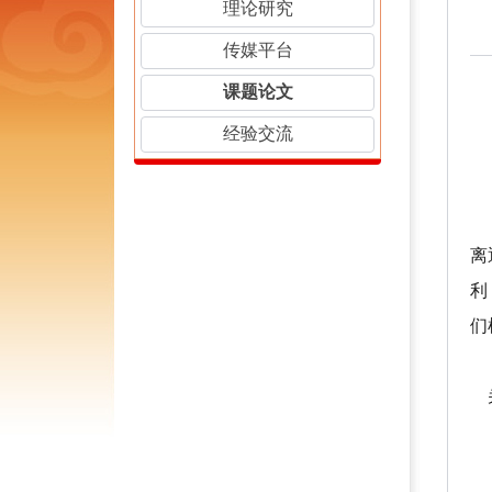
理论研究
传媒平台
课题论文
经验交流
内
离
利
们
关
当