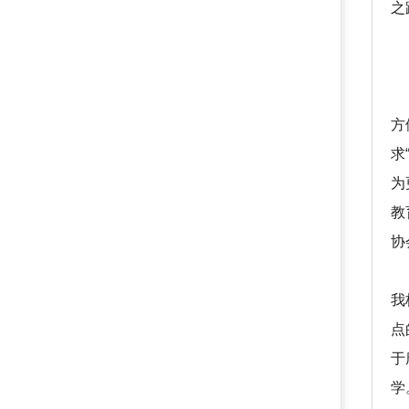
之
一
加
首
方
求
为
教
协
二
我
点
于
学