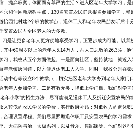
信；抛弃寂寞，体面而有尊严的生活？进入区老年大学学习，是
区永和佳园新增教学点，130名安置农民踊跃报名参加学习，就
道怡园北村建2个班的教学点，退休工人和老年农民朋友听后十
迁安置农民占全区老人的大多数。
是让更多老年人更方便地享受学习，正逐步成为可能。以我校为例
，其中60周岁以上的老年人5.14万人，占人口总数的26.3%
学习，我校从五个方面做起。一是面向社区，坚持就地、就近入
百年老镇唐闸镇，以方便退休老工人入学。同时，我校分别在秦
活动中心等设立8个教学点，切实把区老年大学办到老年人家门口
会老年人参加学习。二是有教无类，降低上学门槛。我们对学习需
“老年小学”的招生办法，尽可能满足退休工人及拆迁安置农民的
收入较低的农民学员的学费，实行政府补贴；对低收入的退休职
，合理设置课程。我们尽量照顾退休职工及安置农民的学习需求
疗、大病防与治、太极系列，以及音乐、舞蹈课等。他们对这些课