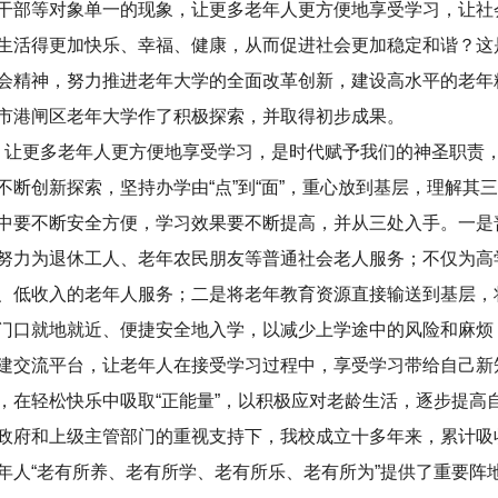
干部等对象单一的现象，让更多老年人更方便地享受学习，让社
生活得更加快乐、幸福、健康，从而促进社会更加稳定和谐？这
会精神，努力推进老年大学的全面改革创新，建设高水平的老年
市港闸区老年大学作了积极探索，并取得初步成果。
更多老年人更方便地享受学习，是时代赋予我们的神圣职责，
不断创新探索，坚持办学由“点”到“面”，重心放到基层，理解
中要不断安全方便，学习效果要不断提高，并从三处入手。一是
努力为退休工人、老年农民朋友等普通社会老人服务；不仅为高
、低收入的老年人服务；二是将老年教育资源直接输送到基层，
门口就地就近、便捷安全地入学，以减少上学途中的风险和麻烦
建交流平台，让老年人在接受学习过程中，享受学习带给自己新
，在轻松快乐中吸取“正能量”，以积极应对老龄生活，逐步提高
政府和上级主管部门的重视支持下，我校成立十多年来，累计吸
年人“老有所养、老有所学、老有所乐、老有所为”提供了重要阵