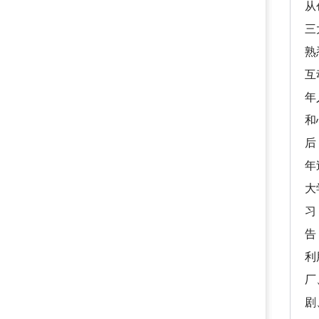
从
三
熟
互
年
和
后
年
大
习
告
利
厂
剧