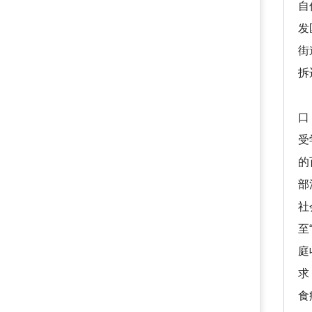
自
发
街
拆
四
口
受
的
部
社
至
庭
求
食