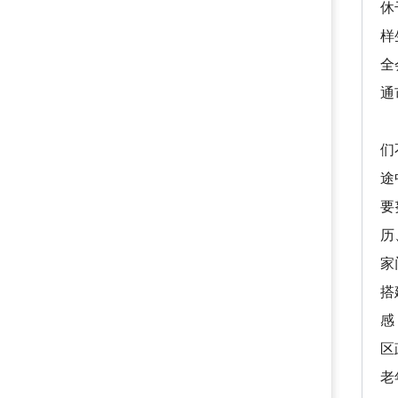
休
样
全
通
让
们
途
要
历
家
搭
感
区
老