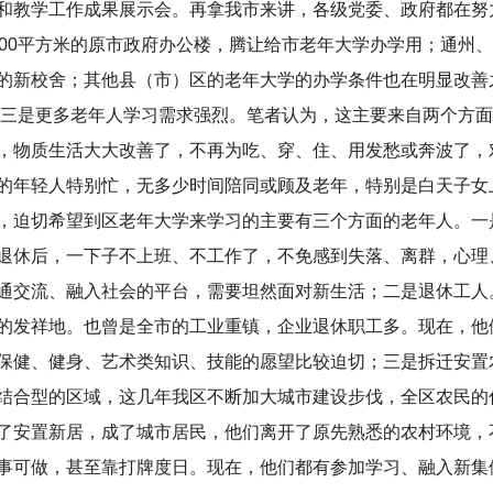
和教学工作成果展示会。再拿我市来讲，各级党委、政府都在努
000平方米的原市政府办公楼，腾让给市老年大学办学用；通州
的新校舍；其他县（市）区的老年大学的办学条件也在明显改善
是更多老年人学习需求强烈。笔者认为，这主要来自两个方面
，物质生活大大改善了，不再为吃、穿、住、用发愁或奔波了，
的年轻人特别忙，无多少时间陪同或顾及老年，特别是白天子女
，迫切希望到区老年大学来学习的主要有三个方面的老年人。一
退休后，一下子不上班、不工作了，不免感到失落、离群，心理
通交流、融入社会的平台，需要坦然面对新生活；二是退休工人
的发祥地。也曾是全市的工业重镇，企业退休职工多。现在，他
保健、健身、艺术类知识、技能的愿望比较迫切；三是拆迁安置
结合型的区域，这几年我区不断加大城市建设步伐，全区农民的
了安置新居，成了城市居民，他们离开了原先熟悉的农村环境，
事可做，甚至靠打牌度日。现在，他们都有参加学习、融入新集