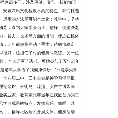
课程达20多门，涉及保健、文艺、技能知识
、安置农民文化程度不高的特点，我们挑选
，运用的方法尽可能本土化；教学中，坚持
辅导，直到大家学会为止。这样，使这些老
力、智力、技术等方面的潜能，使之在机体
清，四年前患肠癌动了手术，待病情稳定
得很好，还担任了村的健身队教练。另一位
抢救，本人还写了遗书。可她参加了五年老年
是老年大学给了我健康快乐！”五是享受学
、十八届二中、三中全会精神学习辅导报
理纪念馆、崇明岛、溱潼、安吉竹博园等；
业实业家、教育家张謇当年在我区创办的工
示学习成果的特点，发挥音乐、舞蹈、越
出，并辅导社区居民开展文体、健身活动，