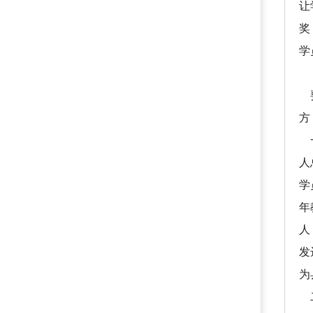
让
奖
学
二
要
方
一
人
学
年
人
发
为
二