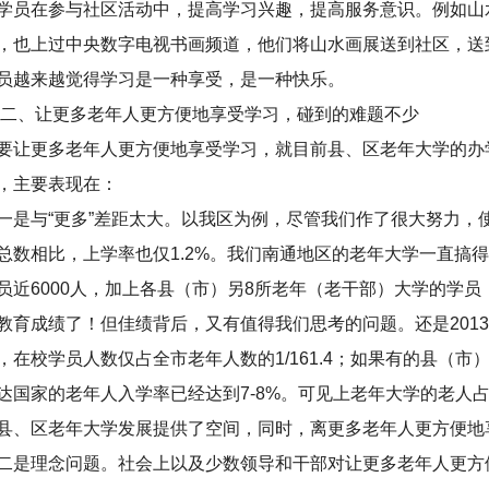
学员在参与社区活动中，提高学习兴趣，提高服务意识。例如山
，也上过中央数字电视书画频道，他们将山水画展送到社区，送
员越来越觉得学习是一种享受，是一种快乐。
、让更多老年人更方便地享受学习，碰到的难题不少
让更多老年人更方便地享受学习，就目前县、区老年大学的办
，主要表现在：
是与“更多”差距太大。以我区为例，尽管我们作了很大努力，使
总数相比，上学率也仅1.2%。我们南通地区的老年大学一直搞得
员近6000人，加上各县（市）另8所老年（老干部）大学的学员
教育成绩了！但佳绩背后，又有值得我们思考的问题。还是2013年
，在校学员人数仅占全市老年人数的1/161.4；如果有的县（市
达国家的老年人入学率已经达到7-8%。可见上老年大学的老人
县、区老年大学发展提供了空间，同时，离更多老年人更方便地
是理念问题。社会上以及少数领导和干部对让更多老年人更方