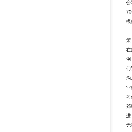
会
7
模
三
策
在
例
们
沟
业
习
郊
进
无