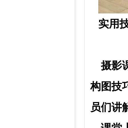
实用
摄影
构图技
员们讲