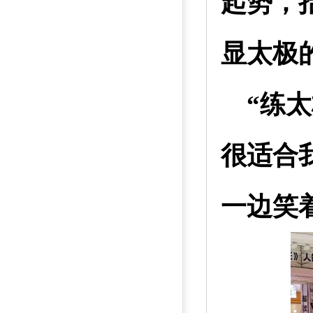
起势，
显太极
“
练太
很适合
一边笑