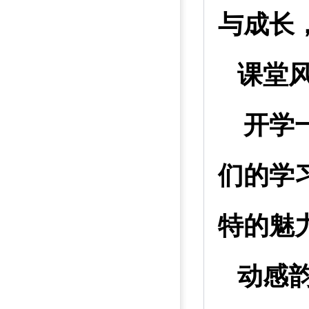
与成长
课堂
开学
们的学
特的魅
动感