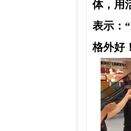
体，用
表示：
“
格外好