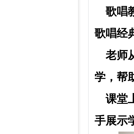
歌唱
歌唱经
老师
学，帮
课堂
手展示