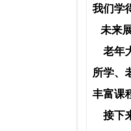
我们学
未来
老年
所学、
丰富课
接下