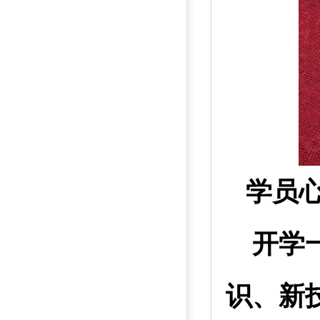
学员
开学
识、新