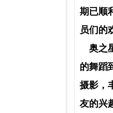
期已顺
员们的
奥之
的舞蹈
摄影，
友的兴